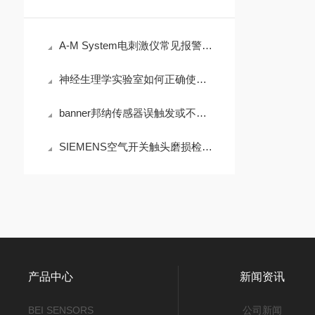
A-M System电刺激仪常见报警代码及输出异常处理
神经生理学实验室如何正确使用Grass电刺激仪进行组织刺激
banner邦纳传感器误触发或不响应的诊断步骤
SIEMENS空气开关触头磨损检查与更换标准
产品中心
新闻资讯
BEI SENSORS
公司新闻