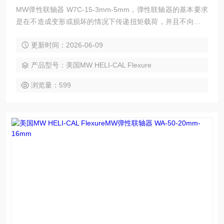
MW弹性联轴器 W7C-15-3mm-5mm，弹性联轴器的基本要求
是在不造成变形或损坏的情况下传递扭矩载荷，并且不向驱动
或从动组件施加过度弯曲或径向载荷。根据设计过程中提供的
更新时间：2026-06-09
错位和设计标准、材料规格和服务系数确定 HELI-CAL Flexur
e 联轴器的工作扭矩额定值后,其运行寿命几乎是无限的。
产品型号：美国MW HELI-CAL Flexure
浏览量：599