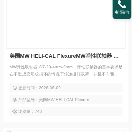
电话咨询
美国MW HELI-CAL FlexureMW弹性联轴器 W7-20-4mm-6mm
MW弹性联轴器 W7-20-4mm-6mm，弹性联轴器的基本要求是
在不造成变形或损坏的情况下传递扭矩载荷，并且不向驱动或
从动组件施加过度弯曲或径向载荷。根据设计过程中提供的错
更新时间：2026-06-09
位和设计标准、材料规格和服务系数确定 HELI-CAL Flexure
联轴器的工作扭矩额定值后,其运行寿命几乎是无限的。
产品型号：美国MW HELI-CAL Flexure
浏览量：748