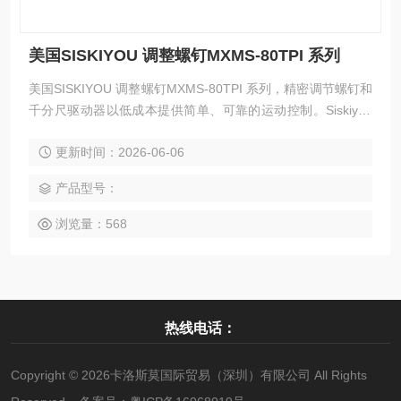
美国SISKIYOU 调整螺钉MXMS-80TPI 系列
美国SISKIYOU 调整螺钉MXMS-80TPI 系列，精密调节螺钉和
千分尺驱动器以低成本提供简单、可靠的运动控制。Siskiyou
提供从 20TPI 到 170TPI 的高质量调节螺钉，以及设计用于安
更新时间：2026-06-06
装具有 3/8“ 致动器孔的线性平移平台的千分尺驱动器。差动螺
钉可以提供我们产品系列中精确的运动，每转 20 微米。
产品型号：
浏览量：568
热线电话：
Copyright © 2026卡洛斯莫国际贸易（深圳）有限公司 All Rights