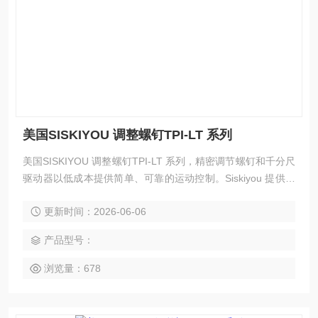
美国SISKIYOU 调整螺钉TPI-LT 系列
美国SISKIYOU 调整螺钉TPI-LT 系列，精密调节螺钉和千分尺
驱动器以低成本提供简单、可靠的运动控制。Siskiyou 提供从
20TPI 到 170TPI 的高质量调节螺钉，以及设计用于安装具有
更新时间：2026-06-06
3/8“ 致动器孔的线性平移平台的千分尺驱动器。差动螺钉可以
提供我们产品系列中精确的运动，每转 20 微米。
产品型号：
浏览量：678