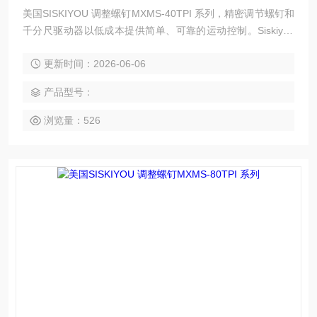
美国SISKIYOU 调整螺钉MXMS-40TPI 系列，精密调节螺钉和
千分尺驱动器以低成本提供简单、可靠的运动控制。Siskiyou
提供从 20TPI 到 170TPI 的高质量调节螺钉，以及设计用于安
更新时间：2026-06-06
装具有 3/8“ 致动器孔的线性平移平台的千分尺驱动器。差动螺
钉可以提供我们产品系列中精确的运动，每转 20 微米。
产品型号：
浏览量：526