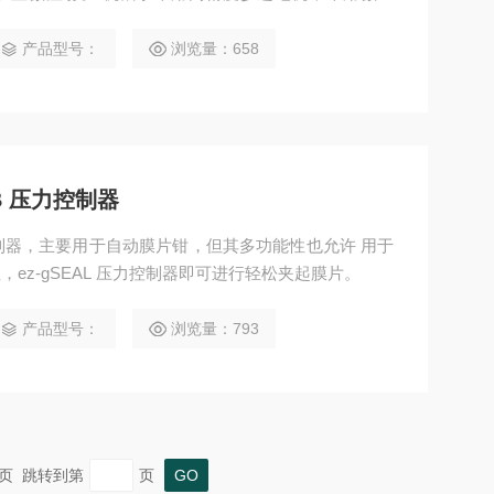
仪进行测试和微调以保证质量。 当机械手不移动时，没
丝杠的高摩擦力固定到位。这意味着机械手 在录音过程
产品型号：
浏览量：658
移非常低。
00B 压力控制器
B 压力控制器，主要用于自动膜片钳，但其多功能性也允许 用于
ez-gSEAL 压力控制器即可进行轻松夹起膜片。
产品型号：
浏览量：793
 末页 跳转到第
页