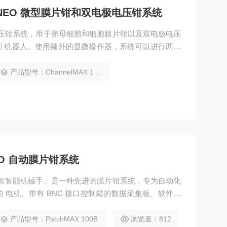
A美国NEO 微型膜片钳和双电极电压钳系统
电压钳系统，用于卵母细胞和细胞膜片钳以及双电极电压
 机器人。使用额外的显微操作器，系统可以进行两个
钳实验。通过这种新设计， 该系统提高了效率，降低了
系统所由计算机控制，实验变得不那么劳动密集。
产品型号：ChannelMAX 100A
NEO 自动膜片钳系统
一款智能机械手。是一种先进的膜片钳系统，专为自动化
 电机、带有 BNC 接口控制箱的数据采集板、软件和
MAX 100B 的优势在于它能够通过电阻反馈将电极带到
片钳实验，从而降低成本。
产品型号：PatchMAX 100B
浏览量：812