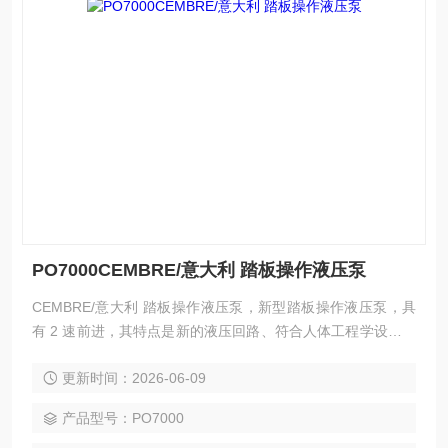
PO7000CEMBRE/意大利 踏板操作液压泵
CEMBRE/意大利 踏板操作液压泵，新型踏板操作液压泵，具
有 2 速前进，其特点是新的液压回路、符合人体工程学设计的
踏板杆和重量轻。它配备了 3 m 长的高压软管，配有自动锁定
更新时间：2026-06-09
内螺纹快速接头。使用适当的踏板可以随时释放压力。坚固的
底座使该套装实用且稳定。
产品型号：PO7000