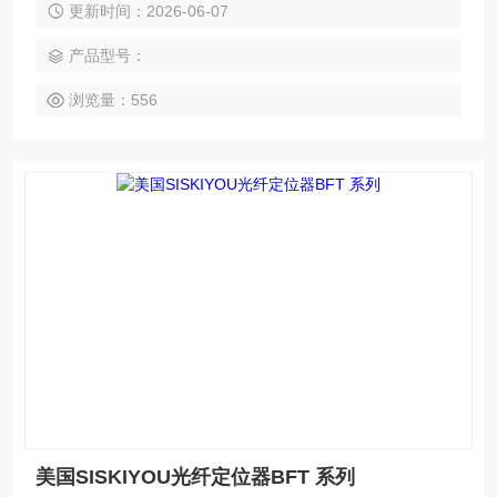
更新时间：2026-06-07
带有手指切口的实心黄铜体用于促进连接器连接到卡盘。刻度
盘以 15° 为增量标记 360°。我们的连接式光纤卡盘与我们的
产品型号：
CFT 系列光纤转换器兼容。当一起使用时，可以实现 3 个或 5
个精密运动轴。
浏览量：556
美国SISKIYOU光纤定位器BFT 系列