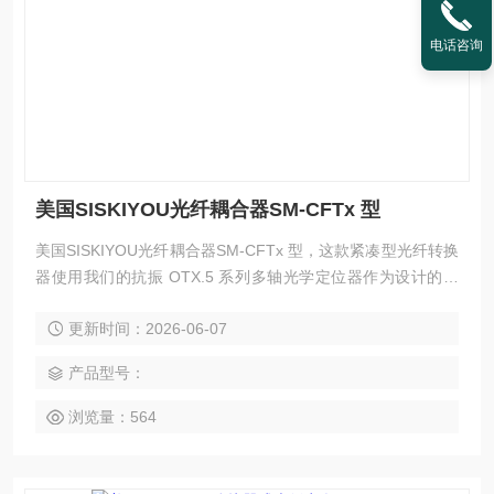
电话咨询
美国SISKIYOU光纤耦合器SM-CFTx 型
美国SISKIYOU光纤耦合器SM-CFTx 型，这款紧凑型光纤转换
器使用我们的抗振 OTX.5 系列多轴光学定位器作为设计的基
础，该定位器可以在不移动的情况下承受 3G 震动。100 TPI
更新时间：2026-06-07
六角调节螺钉提供精确的亚微米平移。Y 轴旋钮使用捕获螺钉
设计，以确保不会因该轴过载而产生漂移。为了增加对中后的
产品型号：
稳定性，我们增加了无影响的轴锁，以在具有挑战性的环境中
保持稳定性。
浏览量：564