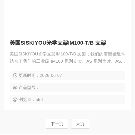
美国SISKIYOU光学支架IM100-T/B 支架
美国SISKIYOU光学支架IM100-T/B 支架，我们的潜望镜组件
结合了我们的工业级 IM100 系列支架、AS 系列垫片、AS-C
夹具和 TC-4 夹叉，制成了光束转向潜望镜，非常适合将自由
更新时间：2026-06-07
空间光束引入显微镜实验。这些坚固的组件组合在一起，形成
了一个非常稳定和灵活的安装平台。
产品型号：
浏览量：558
下一页
末页