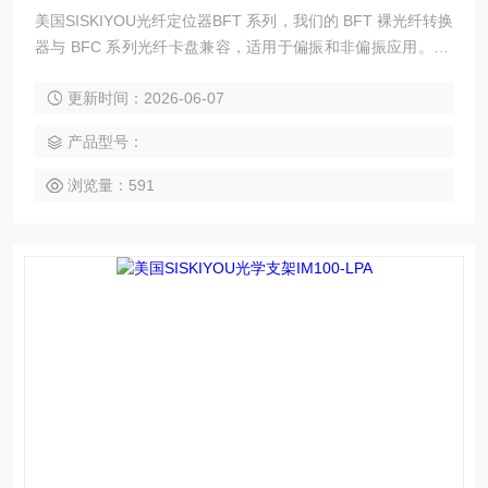
美国SISKIYOU光纤定位器BFT 系列，我们的 BFT 裸光纤转换
器与 BFC 系列光纤卡盘兼容，适用于偏振和非偏振应用。BF
T 光纤转换器使用 80TPI 调节螺钉精确定位 X、Y 和 Z 轴，并
更新时间：2026-06-07
在 X 轴和 Y 轴使用我们的 SoftTouch® 彩色编码旋钮盖，以便
在弱光条件下轻松识别轴。
产品型号：
浏览量：591