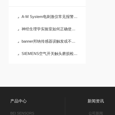
A-M System电刺激仪常见报警代码及输出异常处理
神经生理学实验室如何正确使用Grass电刺激仪进行组织刺激
banner邦纳传感器误触发或不响应的诊断步骤
SIEMENS空气开关触头磨损检查与更换标准
产品中心
新闻资讯
BEI SENSORS
公司新闻