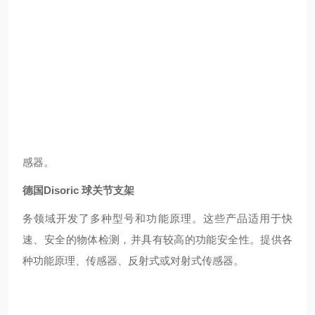
会导致未受保护的传感器发生故障或失效，从而导致代
价高昂的停机时间和高昂的维护成本。
在自动化过程设备中，工业设计人员严重依赖电感式接
近传感器来检测位置和存在，他们需要能够承受高速焊
接单元恶劣环境的设备。对于位于磁场强度可能达到 4
0mT 的 50Hz 交流焊接设备附近的传感器，或电流高
达 15 kA 的中频 （MF） 电阻焊接，设计抗扰度至关重
要。
感器。
德国Disoric 球关节支架
务领域开发了多种型号和功能原理。这些产品适用于快
速、安全的物体检测，并具有较高的功能安全性。提供各
种功能原理、传感器、反射式或对射式传感器。