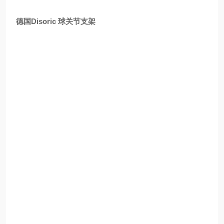
德国Disoric 球关节支架
电阻焊在汽车、航空航天、电子和白色家电等行业中得
到广泛采用，是传感器的杀手。点焊工艺产生的强磁场
会导致未受保护的传感器发生故障或失效，从而导致代
价高昂的停机时间和高昂的维护成本。
在自动化过程设备中，工业设计人员严重依赖电感式接
近传感器来检测位置和存在，他们需要能够承受高速焊
接单元恶劣环境的设备。对于位于磁场强度可能达到 4
0mT 的 50Hz 交流焊接设备附近的传感器，或电流高
达 15 kA 的中频 （MF） 电阻焊接，设计抗扰度至关重
要。