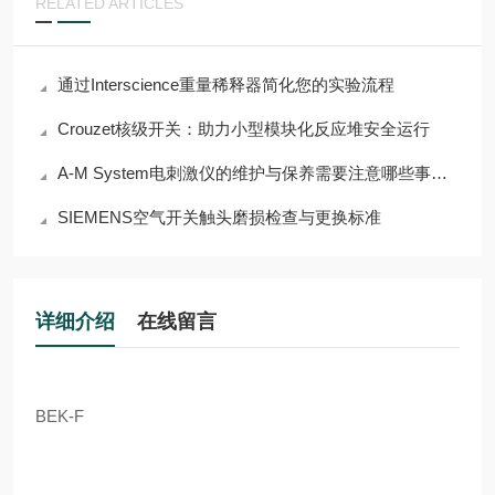
RELATED ARTICLES
通过Interscience重量稀释器简化您的实验流程
Crouzet核级开关：助力小型模块化反应堆安全运行
A-M System电刺激仪的维护与保养需要注意哪些事项？
SIEMENS空气开关触头磨损检查与更换标准
详细介绍
在线留言
BEK-F
电阻焊在汽车、航空航天、电子和白色家电等行业中得
到广泛采用，是传感器的杀手。点焊工艺产生的强磁场