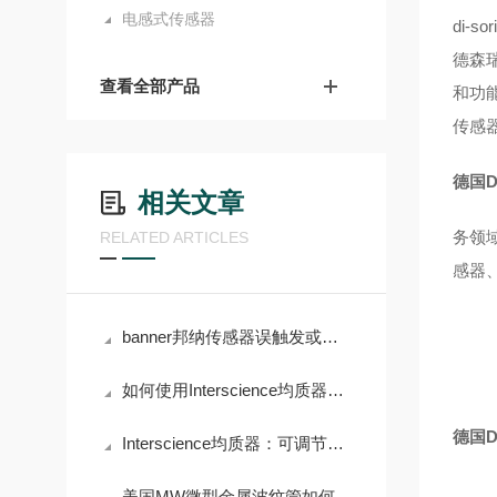
电感式传感器
di-so
德森瑞
查看全部产品
和功
传感
德国D
相关文章
务领
RELATED ARTICLES
感器
banner邦纳传感器误触发或不响应的诊断步骤
如何使用Interscience均质器优化样品处理？
德国D
Interscience均质器：可调节均质时间和力度，满足多样需求
美国MW微型金属波纹管如何优化电子产品性能