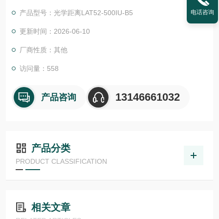
些产品用于工业自动化的许多领域，如装配与搬运、机器人、包
产品型号：光学距离LAT52-500IU-B5
电话咨询
装、机床和测量与测试。
我们主攻汽车、食品与饮料、药品与化妆品、电子行业。此外，
更新时间：2026-06-10
我们还为客户提供专门的解决方案，灵活*产品种类。Di-soric德
厂商性质：其他
森瑞 传感器
访问量：558
13146661032
产品咨询
产品分类
PRODUCT CLASSIFICATION
相关文章