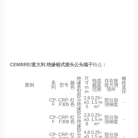
CEMBRE/意大利 绝缘链式接头公头端子
特点
：
绝
尺
螺
电缆
存在接
系
颜
缘
寸
栓
图例
型号
截面
驳片增
列
色
类
m
直
范围
强环
型
m
径
部
2.8
0.25÷
CP-
CRP-
红
分
部分加
x0.
1.5 m
-
F
F305
色
绝
强铜套
5
m²
缘
部
2.8
0.25÷
CP-
CRP-
红
分
部分加
x0.
1.5 m
-
F
F308
色
绝
强铜套
8
m²
缘
部
4.8
0.25÷
CP-
CRP-
红
分
部分加
x0.
1.5 m
-