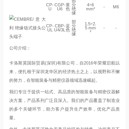
部
CP-
CGP-
黄
分
4÷6
-
M6
U
U6
色
绝
mm²
缘
部
1.5÷2.
CP-
CBP-
蓝
分
5 mm
-
-
UL
U4/3L
色
绝
²
缘
公司介绍：
卡洛斯莫国际贸易(深圳)有限公司，自2016年荣耀启航以
来，便扎根于深圳龙华区的经济热土之上，以视野和不懈
的努力，在智能装备与精密仪器领域迅速崛起。
我们专注于提供一站式、高品质的智能装备与精密仪器解
决方案，产品系列广泛且深入。我们的产品覆盖了制造业
的多个关键环节，助力客户提升生产效率，优化产品质
量。