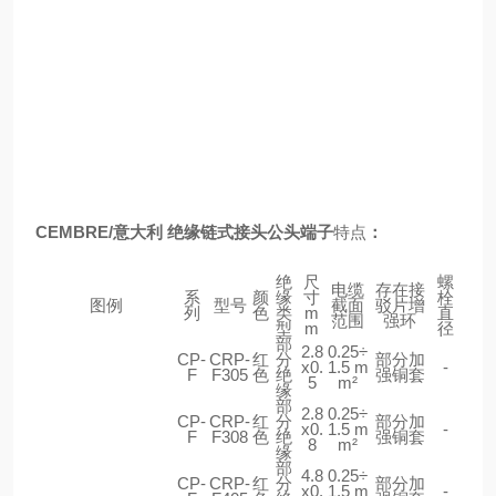
CEMBRE/意大利 绝缘链式接头公头端子
特点
：
绝
尺
螺
电缆
存在接
系
颜
缘
寸
栓
图例
型号
截面
驳片增
列
色
类
m
直
范围
强环
型
m
径
部
2.8
0.25÷
CP-
CRP-
红
分
部分加
x0.
1.5 m
-
F
F305
色
绝
强铜套
5
m²
缘
部
2.8
0.25÷
CP-
CRP-
红
分
部分加
x0.
1.5 m
-
F
F308
色
绝
强铜套
8
m²
缘
部
4.8
0.25÷
CP-
CRP-
红
分
部分加
x0.
1.5 m
-