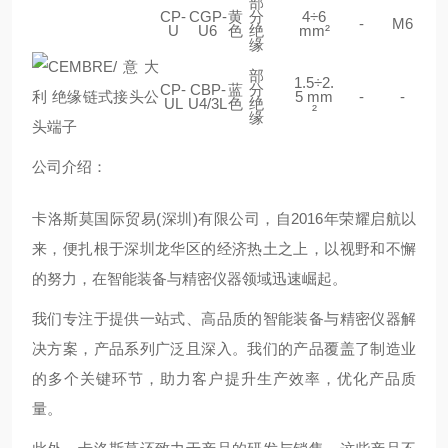
部
CP-
CGP-
黄
分
4÷6
-
M6
U
U6
色
绝
mm²
缘
部
1.5÷2.
CP-
CBP-
蓝
分
5 mm
-
-
UL
U4/3L
色
绝
²
缘
公司介绍：
卡洛斯莫国际贸易(深圳)有限公司，自2016年荣耀启航以
来，便扎根于深圳龙华区的经济热土之上，以视野和不懈
的努力，在智能装备与精密仪器领域迅速崛起。
我们专注于提供一站式、高品质的智能装备与精密仪器解
决方案，产品系列广泛且深入。我们的产品覆盖了制造业
的多个关键环节，助力客户提升生产效率，优化产品质
量。