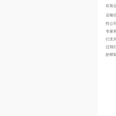
在装
运输
性公
专家
们支
过我
的帮