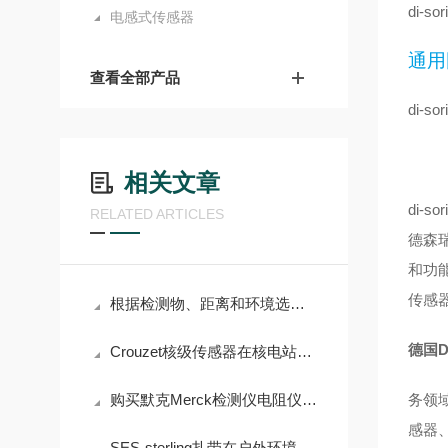
di
电感式传感器
通用
查看全部产品
di
相关文章
di-so
RELATED ARTICLES
德森瑞
和功
传感
根据检测物、距离和环境选择Di-soric光电传感器的指南
德国D
Crouzet核级传感器在核电站安全系统中的5大核心应用
购买默克Merck检测仪电阻仪前必须了解的术语解析
务领
感器
SES-sterling扎带在户外环境中的表现