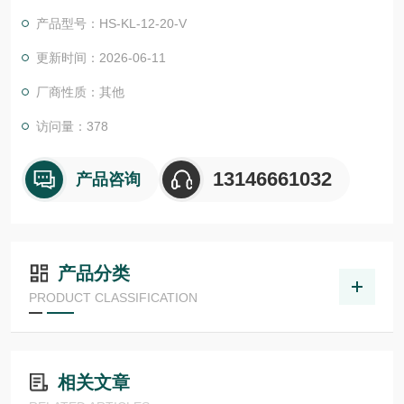
物体检测，并具有较高的功能安全性。提供各种功能原理、传感
产品型号：HS-KL-12-20-V
器.LHT 41 M 0.2 G3-T3德国德森瑞 DISORIC传感器Disoric德森
瑞 德森瑞 德森瑞 德国Disoric 夹持支架
更新时间：2026-06-11
厂商性质：其他
访问量：378
13146661032
产品咨询
产品分类
PRODUCT CLASSIFICATION
相关文章