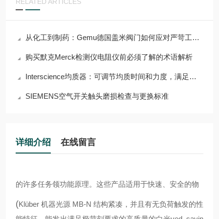
RELATED ARTICLES
从化工到制药：Gemu德国盖米阀门如何应对严苛工况挑战？
购买默克Merck检测仪电阻仪前必须了解的术语解析
Interscience均质器：可调节均质时间和力度，满足多样需求
SIEMENS空气开关触头磨损检查与更换标准
详细介绍
在线留言
的许多任务领
功能原理。这些产品适用于快速、安全的物
(
Klüber
机器光源 MB-N 结构紧凑，并且有无负荷触发的性
能特征。能发出满足极苛刻要求的高质量的白光
ved, savin