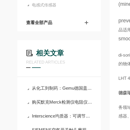
(mine
电感式传感器
prev
查看全部产品
品适
smoot
相关文章
di
RELATED ARTICLES
的物
LHT 4
从化工到制药：Gemu德国盖米阀门如何应对严苛工况挑战？
德森瑞
购买默克Merck检测仪电阻仪前必须了解的术语解析
务领
Interscience均质器：可调节均质时间和力度，满足多样需求
感器
SIEMENS空气开关触头磨损检查与更换标准