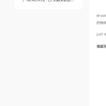
di
的物
LHT 4
德森瑞