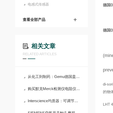
电感式传感器
德国D
查看全部产品
德国D
相关文章
RELATED ARTICLES
(mine
preve
从化工到制药：Gemu德国盖米阀门如何应对严苛工况挑战？
di
购买默克Merck检测仪电阻仪前必须了解的术语解析
的物
Interscience均质器：可调节均质时间和力度，满足多样需求
LHT 4
SIEMENS空气开关触头磨损检查与更换标准