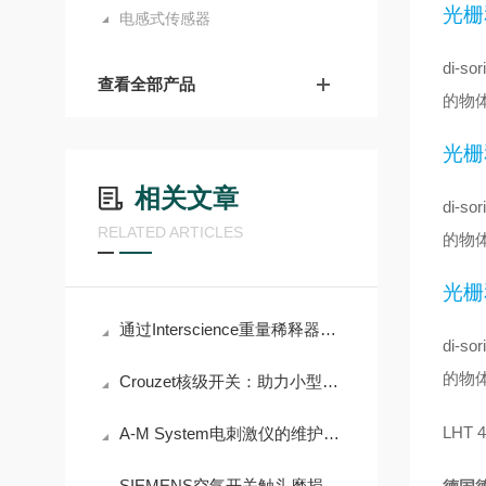
光栅
电感式传感器
di
查看全部产品
的物
光栅
相关文章
di
RELATED ARTICLES
的物
光栅
通过Interscience重量稀释器简化您的实验流程
di
的物
Crouzet核级开关：助力小型模块化反应堆安全运行
LHT 4
A-M System电刺激仪的维护与保养需要注意哪些事项？
SIEMENS空气开关触头磨损检查与更换标准