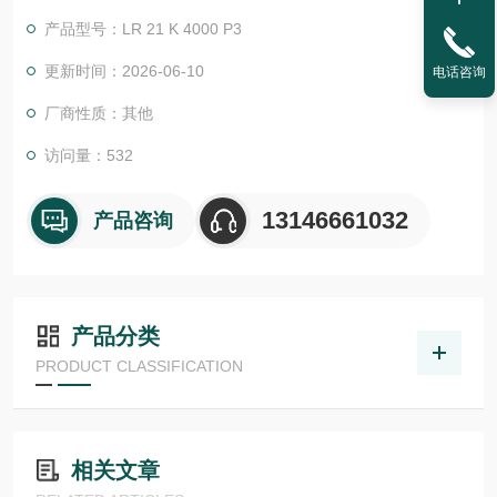
些产品用于工业自动化的许多领域，如装配与搬运、机器人、包
产品型号：LR 21 K 4000 P3
装、机床和测量与测试。
我们主攻汽车、食品与饮料、药品与化妆品、电子行业。此外，
更新时间：2026-06-10
电话咨询
我们还为客户提供专门的解决方案，灵活*产品种类。Di-soric德
厂商性质：其他
森瑞 传感器
访问量：532
13146661032
产品咨询
产品分类
PRODUCT CLASSIFICATION
相关文章