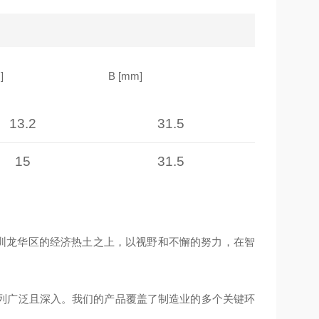
]
B [mm]
N [mm]
13.2
31.5
1
15
31.5
1
深圳龙华区的经济热土之上，以视野和不懈的努力，在智
列广泛且深入。我们的产品覆盖了制造业的多个关键环