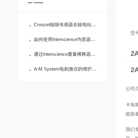
Crouzet核级传感器在核电站安全系统中的5大核心应用
型
如何使用Interscience均质器优化样品处理？
2
通过Interscience重量稀释器简化您的实验流程
2
A-M System电刺激仪的维护与保养需要注意哪些事项？
公
司
卡洛
能装
我们