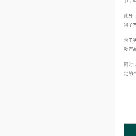
节，
此外
得了
为了
动产
同时
定的