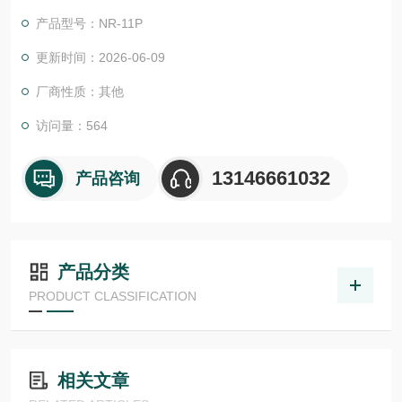
况下才允许使用。减压阀可以更轻松地启动发动机。摆动装置浸
产品型号：NR-11P
入减震油脂中，可保护其免受冲击磨损，而唇形密封件可将油容
纳在体内。配备5级功率减速器。
更新时间：2026-06-09
厂商性质：其他
访问量：564
13146661032
产品咨询
产品分类
PRODUCT CLASSIFICATION
相关文章