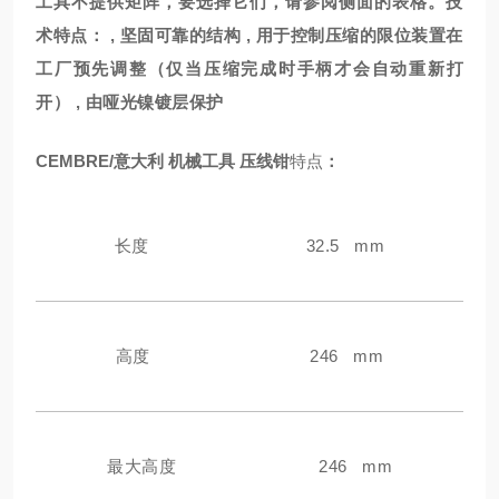
工具不提供矩阵，要选择它们，请参阅侧面的表格。技
术特点： , 坚固可靠的结构 , 用于控制压缩的限位装置在
工厂预先调整（仅当压缩完成时手柄才会自动重新打
开） , 由哑光镍镀层保护
CEMBRE/意大利 机械工具 压线钳
特点
：
长度
32.5 mm
高度
246 mm
最大高度
246 mm