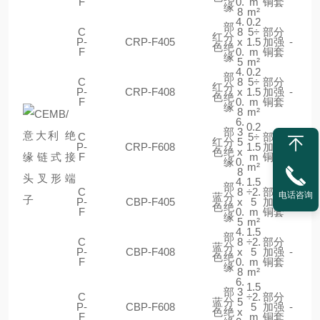
F
0.
m
铜套
缘
8
m²
4.
0.2
部
C
8
5÷
部分
红
分
P-
CRP-F405
x
1.5
加强
-
色
绝
F
0.
m
铜套
缘
5
m²
4.
0.2
部
C
8
5÷
部分
红
分
P-
CRP-F408
x
1.5
加强
-
色
绝
F
0.
m
铜套
缘
8
m²
6.
0.2
部
3
C
5÷
部分
红
分
5
P-
CRP-F608
1.5
加强
-
色
绝
x
F
m
铜套
缘
0.
m²
8
4.
1.5
部
C
8
÷2.
部分
电话咨询
蓝
分
P-
CBP-F405
x
5
加强
-
色
绝
F
0.
m
铜套
缘
5
m²
4.
1.5
部
C
8
÷2.
部分
蓝
分
P-
CBP-F408
x
5
加强
-
色
绝
F
0.
m
铜套
缘
8
m²
6.
1.5
部
3
C
÷2.
部分
蓝
分
5
P-
CBP-F608
5
加强
-
色
绝
x
F
m
铜套