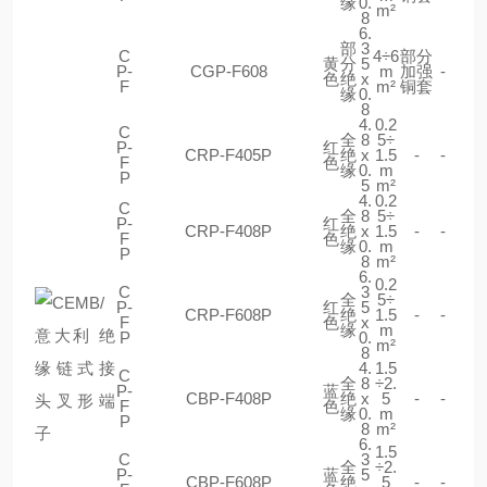
缘
0.
m²
8
6.
部
3
C
4÷6
部分
黄
分
5
P-
CGP-F608
m
加强
-
色
绝
x
F
m²
铜套
缘
0.
8
4.
0.2
C
全
8
5÷
P-
红
CRP-F405P
绝
x
1.5
-
-
F
色
缘
0.
m
P
5
m²
4.
0.2
C
全
8
5÷
P-
红
CRP-F408P
绝
x
1.5
-
-
F
色
缘
0.
m
P
8
m²
6.
0.2
C
3
全
5÷
P-
红
5
CRP-F608P
绝
1.5
-
-
F
色
x
缘
m
P
0.
m²
8
4.
1.5
C
全
8
÷2.
P-
蓝
CBP-F408P
绝
x
5
-
-
F
色
缘
0.
m
P
8
m²
6.
1.5
C
3
全
÷2.
P-
蓝
5
CBP-F608P
绝
5
-
-