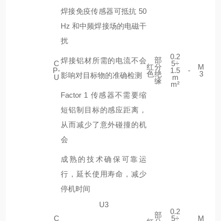
焊接免疫传感器可抵抗 50
Hz 和中频焊接场的电磁干
扰
0.2
部
焊接铝材所需的电流不会
C
5÷
红
分
M
P-
1.5
-
色
绝
3
影响对目标物的准确检测
U
m
缘
m²
Factor 1 传感器不需要缩
短铝制目标的感应距离，
从而减少了意外碰撞的机
会
成熟的技术确保可靠运
行，延长使用寿命，减少
停机时间
U3
0.2
部
C
5÷
M