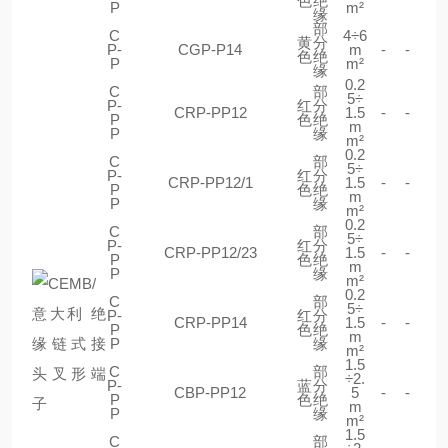
色
绝
P
m²
缘
部
C
4÷6
黄
分
P-
CGP-P14
m
-
-
色
绝
P
m²
缘
0.2
C
部
5÷
P-
红
分
CRP-PP12
1.5
-
-
P
色
绝
m
P
缘
m²
0.2
C
部
5÷
P-
红
分
CRP-PP12/1
1.5
-
-
P
色
绝
m
P
缘
m²
0.2
C
部
5÷
P-
红
分
CRP-PP12/23
1.5
-
-
P
色
绝
m
P
缘
m²
0.2
C
部
5÷
P-
红
分
CRP-PP14
1.5
-
-
P
色
绝
m
P
缘
m²
1.5
C
部
÷2.
P-
蓝
分
CBP-PP12
5
-
-
P
色
绝
m
P
缘
m²
1.5
C
部