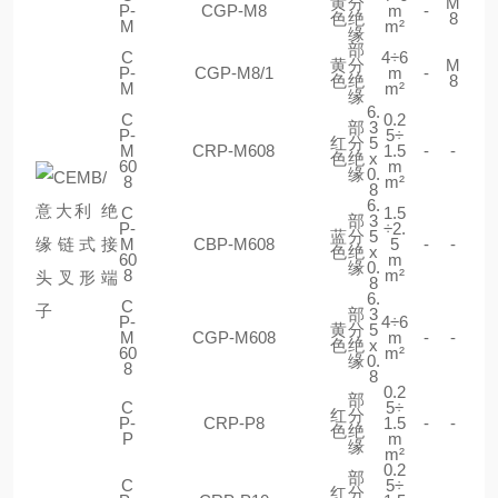
黄
分
M
P-
CGP-M8
m
-
色
绝
8
M
m²
缘
部
C
4÷6
黄
分
M
P-
CGP-M8/1
m
-
色
绝
8
M
m²
缘
6.
C
0.2
部
3
P-
5÷
红
分
5
M
CRP-M608
1.5
-
-
色
绝
x
60
m
缘
0.
8
m²
8
6.
C
1.5
部
3
P-
÷2.
蓝
分
5
M
CBP-M608
5
-
-
色
绝
x
60
m
缘
0.
8
m²
8
6.
C
部
3
P-
4÷6
黄
分
5
M
CGP-M608
m
-
-
色
绝
x
60
m²
缘
0.
8
8
0.2
部
C
5÷
红
分
P-
CRP-P8
1.5
-
-
色
绝
P
m
缘
m²
0.2
部
C
5÷
红
分