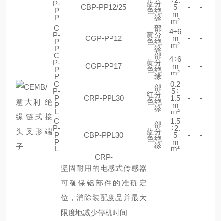
÷2.
P-
蓝
分
CBP-PP12/25
5
-
-
P
色
绝
m
P
缘
m²
C
部
4÷6
P-
黄
分
CGP-PP12
m
-
-
P
色
绝
m²
P
缘
C
部
4÷6
P-
黄
分
CGP-PP17
m
-
-
P
色
绝
m²
P
缘
C
0.2
部
P-
5÷
红
分
P
CRP-PPL30
1.5
-
-
色
绝
P
m
缘
L
m²
C
1.5
部
P-
÷2.
蓝
分
P
CBP-PPL30
5
-
-
色
绝
P
m
缘
L
m²
CRP-
坚固耐用的电感式传感器
可确保铝部件的准确定
位，消除装配废品并最大
限度地减少停机时间