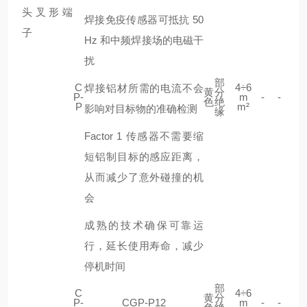
焊接免疫传感器可抵抗 50
Hz 和中频焊接场的电磁干
扰
部
C
4÷6
焊接铝材所需的电流不会
黄
分
P-
m
-
-
色
绝
P
m²
影响对目标物的准确检测
缘
Factor 1 传感器不需要缩
短铝制目标的感应距离，
从而减少了意外碰撞的机
会
成熟的技术确保可靠运
行，延长使用寿命，减少
停机时间
部
C
4÷6
黄
分
P-
CGP-P12
m
-
-