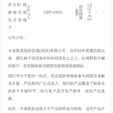
1.5
C
部
÷2.
P-
蓝
分
CBP-U4/3L
5
-
-
U
色
绝
m
L
缘
m²
公司介绍：
卡洛斯莫国际贸易(深圳)有限公司，自2016年荣耀启航以
来，便扎根于深圳龙华区的经济热土之上，以视野和不懈
的努力，在智能装备与精密仪器领域迅速崛起。
我们专注于提供一站式、高品质的智能装备与精密仪器解
决方案，产品系列广泛且深入。我们的产品覆盖了制造业
的多个关键环节，助力客户提升生产效率，优化产品质
量。
此外，卡洛斯莫还致力于产品的研发与销售。这些产品不