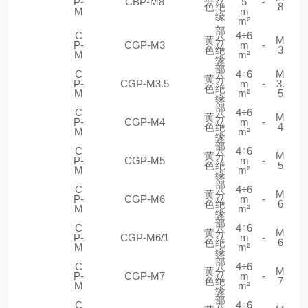
P-
CBP-M8
5
-
色
绝
8
M
m
缘
m²
部
C
4÷6
黄
分
M
P-
CGP-M3
m
-
色
绝
3
M
m²
缘
部
C
4÷6
M
黄
分
P-
CGP-M3.5
m
-
3.
色
绝
M
m²
5
缘
部
C
4÷6
黄
分
M
P-
CGP-M4
m
-
色
绝
4
M
m²
缘
部
C
4÷6
黄
分
M
P-
CGP-M5
m
-
色
绝
5
M
m²
缘
部
C
4÷6
黄
分
M
P-
CGP-M6
m
-
色
绝
6
M
m²
缘
部
C
4÷6
黄
分
M
P-
CGP-M6/1
m
-
色
绝
6
M
m²
缘
部
C
4÷6
黄
分
M
P-
CGP-M7
m
-
色
绝
7
M
m²
缘
部
C
4÷6