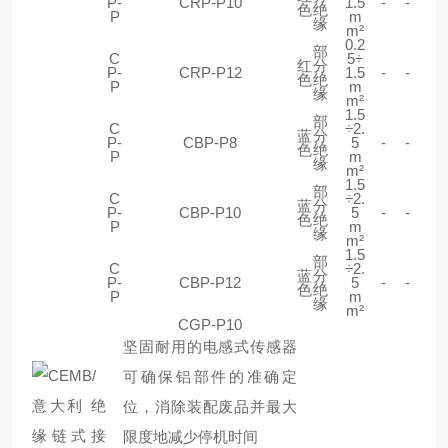
P-
CRP-P10
1.5
-
-
色
绝
P
m
缘
m²
0.2
部
C
5÷
红
分
P-
CRP-P12
1.5
-
-
色
绝
P
m
缘
m²
1.5
部
C
÷2.
蓝
分
P-
CBP-P8
5
-
-
色
绝
P
m
缘
m²
1.5
部
C
÷2.
蓝
分
P-
CBP-P10
5
-
-
色
绝
P
m
缘
m²
1.5
部
C
÷2.
蓝
分
P-
CBP-P12
5
-
-
色
绝
P
m
缘
m²
CGP-P10
坚固耐用的电感式传感器
可确保铝部件的准确定
位，消除装配废品并最大
限度地减少停机时间