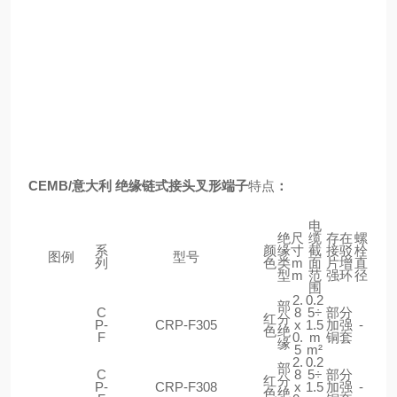
CEMB/意大利 绝缘链式接头叉形端子
特点
：
电
绝
尺
缆
存在
螺
系
颜
缘
寸
截
接驳
栓
图例
型号
列
色
类
m
面
片增
直
型
m
范
强环
径
围
2.
0.2
部
C
8
5÷
部分
红
分
P-
CRP-F305
x
1.5
加强
-
色
绝
F
0.
m
铜套
缘
5
m²
2.
0.2
部
C
8
5÷
部分
红
分
P-
CRP-F308
x
1.5
加强
-
色
绝