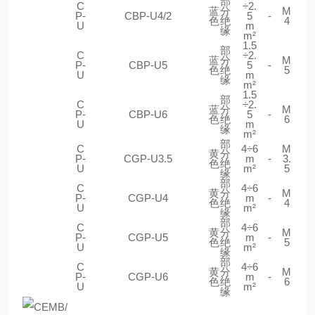
部
C
÷2.
蓝
分
M
P-
CBP-U4/2
5
-
色
绝
4
U
m
缘
m²
1.5
部
C
÷2.
蓝
分
M
P-
CBP-U5
5
-
色
绝
5
U
m
缘
m²
1.5
部
C
÷2.
蓝
分
M
P-
CBP-U6
5
-
色
绝
6
U
m
缘
m²
部
C
4÷6
M
黄
分
P-
CGP-U3.5
m
-
3.
色
绝
U
m²
5
缘
部
C
4÷6
黄
分
M
P-
CGP-U4
m
-
色
绝
4
U
m²
缘
部
C
4÷6
黄
分
M
P-
CGP-U5
m
-
色
绝
5
U
m²
缘
部
C
4÷6
黄
分
M
P-
CGP-U6
m
-
色
绝
6
U
m²
缘