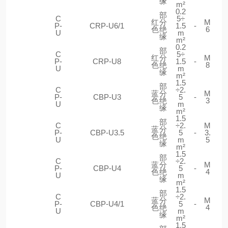
缘
m²
0.2
部
C
5÷
红
分
M
P-
CRP-U6/1
1.5
-
色
绝
6
U
m
缘
m²
0.2
部
C
5÷
红
分
M
P-
CRP-U8
1.5
-
色
绝
8
U
m
缘
m²
1.5
部
C
÷2.
蓝
分
M
P-
CBP-U3
5
-
色
绝
3
U
m
缘
m²
1.5
部
C
÷2.
M
蓝
分
P-
CBP-U3.5
5
-
3.
色
绝
U
m
5
缘
m²
1.5
部
C
÷2.
蓝
分
M
P-
CBP-U4
5
-
色
绝
4
U
m
缘
m²
1.5
部
C
÷2.
蓝
分
M
P-
CBP-U4/1
5
-
色
绝
4
U
m
缘
m²
1.5