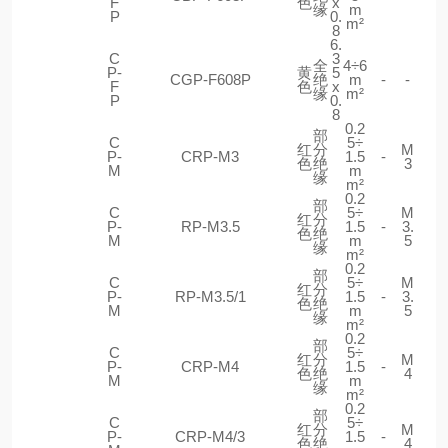
F
色
x
缘
m
P
0.
m²
8
6.
C
3
全
4÷6
P-
黄
5
CGP-F608P
绝
m
-
-
F
色
x
缘
m²
P
0.
8
0.2
部
C
5÷
红
分
M
P-
CRP-M3
1.5
-
色
绝
3
M
m
缘
m²
0.2
部
C
5÷
M
红
分
P-
RP-M3.5
1.5
-
3.
色
绝
M
m
5
缘
m²
0.2
部
C
5÷
M
红
分
P-
RP-M3.5/1
1.5
-
3.
色
绝
M
m
5
缘
m²
0.2
部
C
5÷
红
分
M
P-
CRP-M4
1.5
-
色
绝
4
M
m
缘
m²
0.2
部
C
5÷
红
分
M
P-
CRP-M4/3
1.5
-
色
绝
4