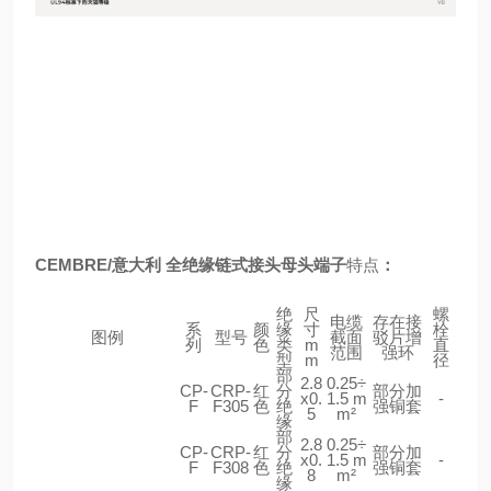
CEMBRE/意大利 全绝缘链式接头母头端子
特点
：
绝
尺
螺
电缆
存在接
系
颜
缘
寸
栓
图例
型号
截面
驳片增
列
色
类
m
直
范围
强环
型
m
径
部
2.8
0.25÷
CP-
CRP-
红
分
部分加
x0.
1.5 m
-
F
F305
色
绝
强铜套
5
m²
缘
部
2.8
0.25÷
CP-
CRP-
红
分
部分加
x0.
1.5 m
-
F
F308
色
绝
强铜套
8
m²
缘