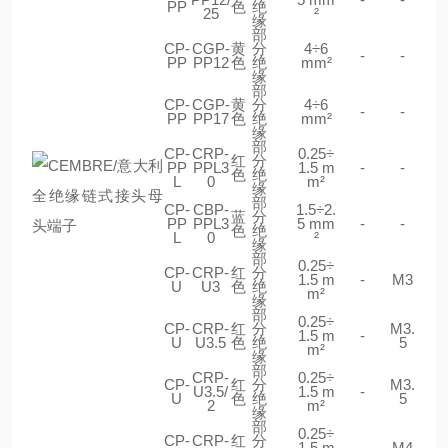
PP
色
绝
25
²
缘
部
CP-
CGP-
黄
分
4÷6
-
-
PP
PP12
色
绝
mm²
缘
部
CP-
CGP-
黄
分
4÷6
-
-
PP
PP17
色
绝
mm²
缘
部
CP-
CRP-
0.25÷
红
分
PP
PPL3
1.5 m
-
-
色
绝
L
0
m²
缘
部
CP-
CBP-
1.5÷2.
蓝
分
PP
PPL3
5 mm
-
-
色
绝
L
0
²
缘
部
0.25÷
CP-
CRP-
红
分
1.5 m
-
M3
U
U3
色
绝
m²
缘
部
0.25÷
CP-
CRP-
红
分
M3.
1.5 m
-
U
U3.5
色
绝
5
m²
缘
部
CRP-
0.25÷
CP-
红
分
M3.
U3.5/
1.5 m
-
U
色
绝
5
2
m²
缘
部
0.25÷
CP-
CRP-
红
分
1.5 m
-
M4