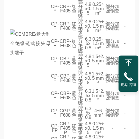
部
4.8
0.25÷
CP-
CRP-
红
分
部分加
x0.
1.5 m
-
F
F405
色
绝
强铜套
5
m²
缘
部
4.8
0.25÷
CP-
CRP-
红
分
部分加
x0.
1.5 m
-
F
F408
色
绝
强铜套
8
m²
缘
部
6.3
0.25÷
CP-
CRP-
红
分
部分加
5x
1.5 m
-
F
F608
色
绝
强铜套
0.8
m²
缘
部
4.8
1.5÷2.
CP-
CBP-
蓝
分
部分加
x0.
5 mm
-
F
F405
色
绝
强铜套
5
²
缘
部
4.8
1.5÷2.
CP-
CBP-
蓝
分
部分加
x0.
5 mm
-
F
F408
色
绝
强铜套
8
²
缘
电话咨询
部
6.3
1.5÷2.
CP-
CBP-
蓝
分
部分加
5x
5 mm
-
F
F608
色
绝
强铜套
0.8
²
缘
部
6.3
CP-
CGP-
黄
分
4÷6
部分加
5x
-
F
F608
色
绝
mm²
强铜套
0.8
缘
CRP-
全
4.8
0.25÷
CP-
红
F405
绝
x0.
1.5 m
-
-
FP
色
P
缘
5
m²
CRP-
全
4.8
0.25÷
CP-
红