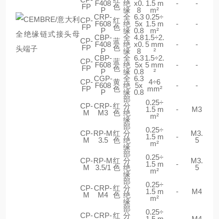
F408
绝
x0.
1.5 m
-
-
FP
色
P
缘
8
m²
CRP-
全
6.3
0.25÷
CP-
红
F608
绝
5x
1.5 m
-
-
FP
色
P
缘
0.8
m²
CBP-
全
4.8
1.5÷2.
CP-
蓝
F408
绝
x0.
5 mm
-
-
FP
色
P
缘
8
²
CBP-
全
6.3
1.5÷2.
CP-
蓝
F608
绝
5x
5 mm
-
-
FP
色
P
缘
0.8
²
CGP-
全
6.3
CP-
黄
4÷6
F608
绝
5x
-
-
FP
色
mm²
P
缘
0.8
部
0.25÷
CP-
CRP-
红
分
1.5 m
-
M3
M
M3
色
绝
m²
缘
部
0.25÷
CP-
RP-M
红
分
M3.
1.5 m
-
M
3.5
色
绝
5
m²
缘
部
0.25÷
CP-
RP-M
红
分
M3.
1.5 m
-
M
3.5/1
色
绝
5
m²
缘
部
0.25÷
CP-
CRP-
红
分
1.5 m
-
M4
M
M4
色
绝
m²
缘
部
0.25÷
CP-
CRP-
红
分
1.5 m
-
M4