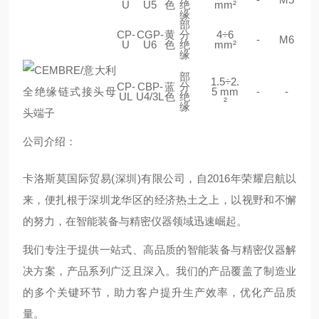
U
U5
色
绝
mm²
缘
部
CP-
CGP-
黄
分
4÷6
-
M6
U
U6
色
绝
mm²
缘
部
1.5÷2.
CP-
CBP-
蓝
分
5 mm
-
-
UL
U4/3L
色
绝
²
缘
公司介绍：
卡洛斯莫国际贸易(深圳)有限公司，自2016年荣耀启航以
来，便扎根于深圳龙华区的经济热土之上，以视野和不懈
的努力，在智能装备与精密仪器领域迅速崛起。
我们专注于提供一站式、高品质的智能装备与精密仪器解
决方案，产品系列广泛且深入。我们的产品覆盖了制造业
的多个关键环节，助力客户提升生产效率，优化产品质
量。