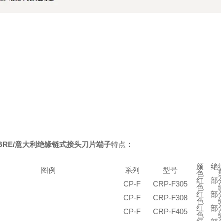
BRE/意大利绝缘链式接头刀片端子
特点
：
颜
绝
图例
系列
型号
色
红
部
CP-F
CRP-F305
色
红
部
CP-F
CRP-F308
色
红
部
CP-F
CRP-F405
色