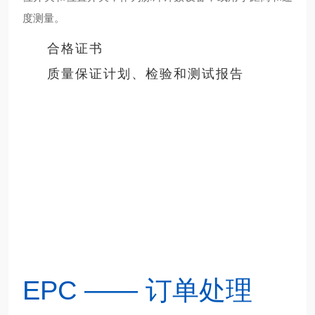
度测量。
合格证书
质量保证计划、检验和测试报告
电阻焊在汽车、航空航天、电子和白色家电等行业中得
到广泛采用，是传感器的杀手。点焊工艺产生的强磁场
会导致未受保护的传感器发生故障或失效，从而导致代
价高昂的停机时间和高昂的维护成本。
在自动化过程设备中，工业设计人员严重依赖电感式接
近传感器来检测位置和存在，他们需要能够承受高速焊
接单元恶劣环境的设备。对于位于磁场强度可能达到 4
0mT 的 50Hz 交流焊接设备附近的传感器，或电流高
达 15 kA 的中频 （MF） 电阻焊接，设计抗扰度至关重
要。
EPC —— 订单处理