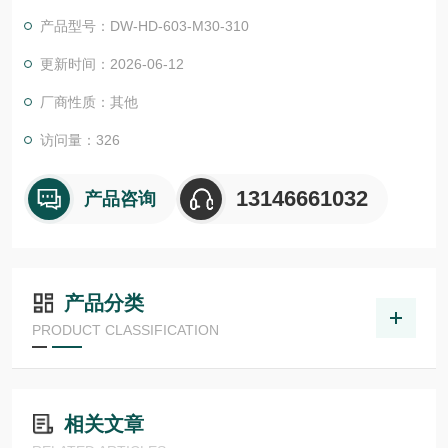
电子元件和金属外壳可防止冲击、振动、灰尘、污垢和湿气，使
产品型号：DW-HD-603-M30-310
电感式传感器成为高要求条件的理想选择。电感式传感器产生一
个被金属目标衰减的磁场。当传感器靠近目标时，瑞士CONTRIN
更新时间：2026-06-12
EX电感式传感器
厂商性质：其他
访问量：326
13146661032
产品咨询
产品分类
PRODUCT CLASSIFICATION
相关文章