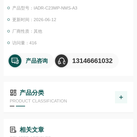
电子元件和金属外壳可防止冲击、振动、灰尘、污垢和湿气，使
产品型号：IADR-C23MP-NMS-A3
电感式传感器成为高要求条件的理想选择。电感式传感器产生一
个被金属目标衰减的磁场。当传感器靠近目标时，瑞士CONTRIN
更新时间：2026-06-12
EX电感式传感器
厂商性质：其他
访问量：416
13146661032
产品咨询
产品分类
PRODUCT CLASSIFICATION
相关文章