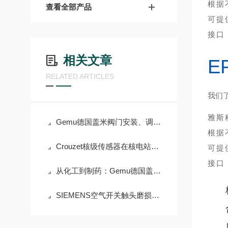
根据
查看全部产品
可提供
接口
相关文章
E
RELATED ARTICLES
我们
雅斯
Gemu德国盖米阀门安装、调试与维护要点
根据
Crouzet核级传感器在核电站安全系统中的5大核心应用
可提供
接口
从化工到制药：Gemu德国盖米阀门如何应对严苛工况挑战？
SIEMENS空气开关触头磨损检查与更换标准