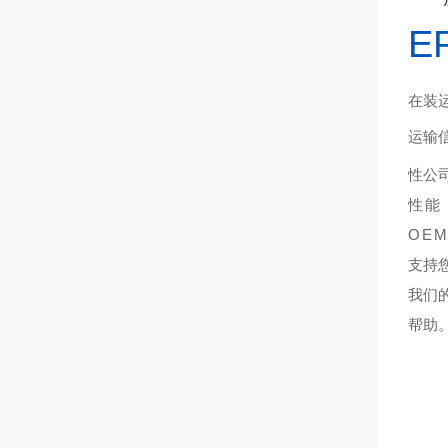
E
在装
运输
性公
性能
OE
支持
我们
帮助