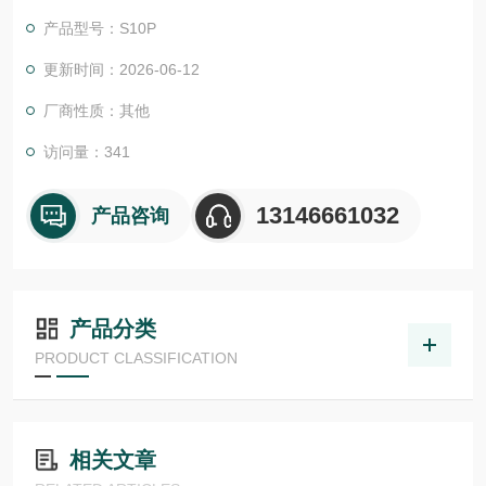
证。我们的EPC项目管理团队和CES (客户定制方案) 愿意随时为
产品型号：S10P
您提供帮助。我们还为您提供工具来*您的项目:
尾流频率计算器 （WFC）美国ASHCROFT雅斯科美国ashcroft
更新时间：2026-06-12
雅斯科ASHCROFT
厂商性质：其他
访问量：341
13146661032
产品咨询
产品分类
PRODUCT CLASSIFICATION
相关文章