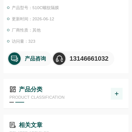
证。我们的EPC项目管理团队和CES (客户定制方案) 愿意随时为
产品型号：510C螺纹隔膜
您提供帮助。我们还为您提供工具来*您的项目:
尾流频率计算器 （WFC）美国ASHCROFT雅斯科美国ashcroft
更新时间：2026-06-12
雅斯科ASHCROFT
厂商性质：其他
访问量：323
13146661032
产品咨询
产品分类
PRODUCT CLASSIFICATION
相关文章