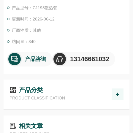
证。我们的EPC项目管理团队和CES (客户定制方案) 愿意随时为
产品型号：C1198散热管
您提供帮助。我们还为您提供工具来*您的项目:
尾流频率计算器 （WFC）美国ASHCROFT雅斯科美国ashcroft
更新时间：2026-06-12
雅斯科ASHCROFT
厂商性质：其他
访问量：340
13146661032
产品咨询
产品分类
PRODUCT CLASSIFICATION
相关文章