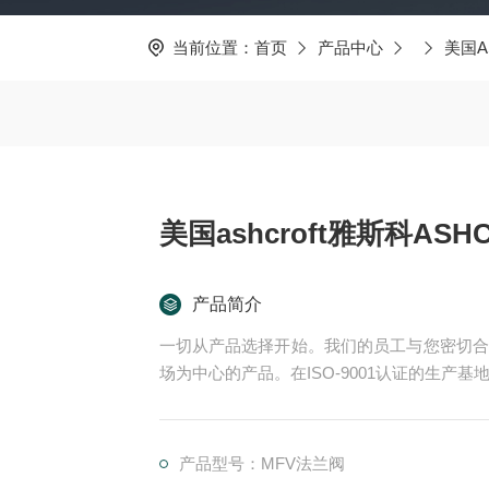
当前位置：
首页
产品中心
美国A
美国ashcroft雅斯科ASH
产品简介
一切从产品选择开始。我们的员工与您密切合
场为中心的产品。在ISO-9001认证的生
们的EPC项目管理团队和CES (客户定制方
的项目:
尾流频率计算器 （WFC）美国ASHCROFT雅斯科
产品型号：MFV法兰阀