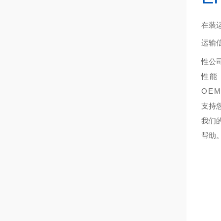
在装
运输
性公
性能
OE
支持
我们
帮助