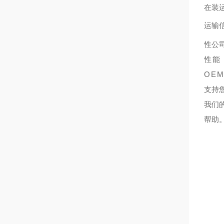
在装
运输
性公
性能
OE
支持
我们
帮助