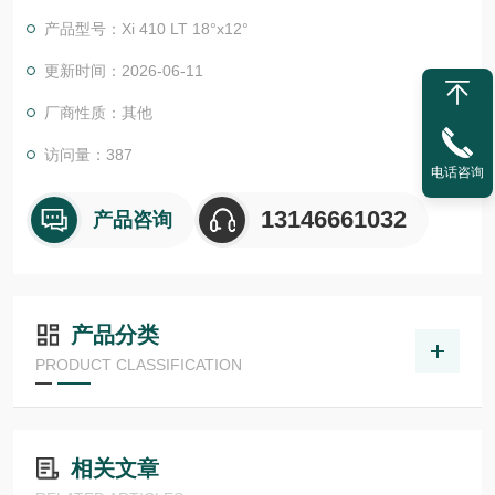
域和点测量的固定式工业红外传感器。
产品型号：Xi 410 LT 18°x12°
我们全面的产品组合包括用于不同工业应用和研发的红外测量设
更新时间：2026-06-11
备。我们的测量设备可对几乎所有生产过程进行持续监测和控
厂商性质：其他
制，并通过特定的过程优化降低能耗和生产成本。德国 欧普士op
tris 红外测温仪
访问量：387
电话咨询
13146661032
产品咨询
产品分类
PRODUCT CLASSIFICATION
相关文章