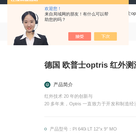
欢迎您！
当前位置：
首页
产品中心
欧普士opt
来自局域网的朋友！有什么可以帮
助您的吗？
德国 欧普士optris 红外
产品简介
红外技术 20 年的创新与
20 多年来，Optris 一直致力于开发和
量，包括红外热像仪以及用于区域和点测量的
我们全面的产品组合包括用于不同工业应用和
产品型号：PI 640i LT 12°x 9° MO
生产过程进行持续监测和控制，并通过特定的过程