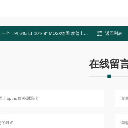
上一个：
PI 640i LT 10°x 8° MO2X德国 欧普士optris 红外测温仪
返回列表
在线留