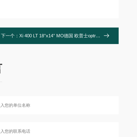
下一个：
Xi 400 LT 18°x14° MO德国 欧普士optris 红外测温仪
言