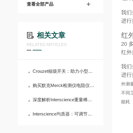
查看全部产品
我们
进行
相关文章
红外
20
RELATED ARTICLES
红外
我们
Crouzet核级开关：助力小型模块化反应堆安全运行
进行
外测
购买默克Merck检测仪电阻仪前必须了解的术语解析
不同
深度解析Interscience重量稀释器的高精度称重与稀释功能
能耗
Interscience均质器：可调节均质时间和力度，满足多样需求