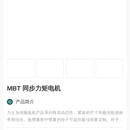
MBT 同步力矩电机
产品简介
力士乐伺服电机产品系列将高动态性、紧凑的尺寸和最佳能源效
率相结合。低惯量和中惯量的转子可提供最佳批量定制。对于工
业 4.0 环境中的智能解决方案，电机用作数据源。符合 ATEX 标