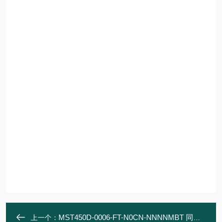
MST450D-0006-FT-N0CN-NNNNMBT 同步力矩电机
上一个：