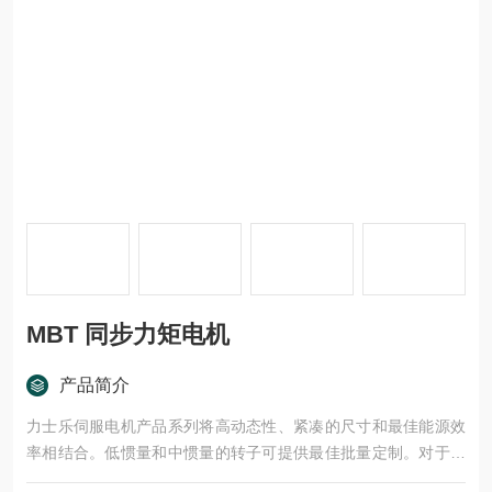
MBT 同步力矩电机
产品简介
力士乐伺服电机产品系列将高动态性、紧凑的尺寸和最佳能源效
率相结合。低惯量和中惯量的转子可提供最佳批量定制。对于工
业 4.0 环境中的智能解决方案，电机用作数据源。符合 ATEX 标