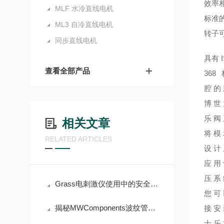
效率
MLF 水冷直线电机
标准
ML3 自冷直线电机
转子可
同步直线电机
具有 I
查看全部产品
368
腔的
博世
乐阀
相关文章
将模
RELATED ARTICLES
设计
应用
压系
Grass电刺激仪使用中的安全注意事项
您可
揭秘MWComponents波纹管的材料工艺与结构设计
接安
士乐