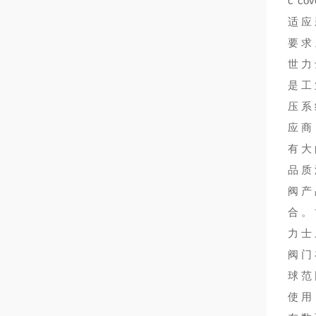
c cov
适应
要求
世力
是工
压系
应商
有大
品质
阀产
合。
力士
阀门
球范
使用