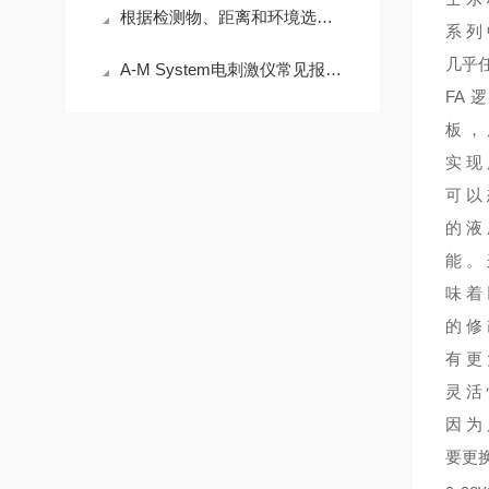
根据检测物、距离和环境选择Di-soric光电传感器的指南
系列
几乎任
A-M System电刺激仪常见报警代码及输出异常处理
FA 
板，
实现
可以
的液
能。
味着
的修
有更
灵活
因为
要更换 