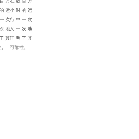
百万
在数百万
的运
小时的运
一次
行中一次
次地
又一次地
了其
证明了其
性。
可靠性。