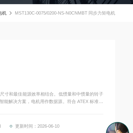
电机
MST130C-0075/0200-NS-N0CNMBT 同步力矩电机
尺寸和最佳能源效率相结合。低惯量和中惯量的转子
的智能解决方案，电机用作数据源。符合 ATEX 标准的
机
N
更新时间：2026-06-10