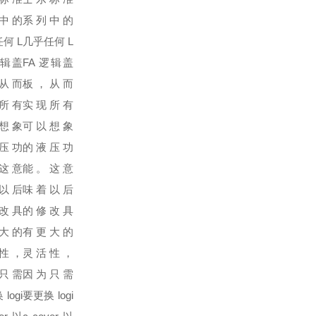
中的
系列中的
何 L
几乎任何 L
逻辑盖
FA 逻辑盖
从而
板，从而
所有
实现所有
想象
可以想象
压功
的液压功
这意
能。这意
以后
味着以后
改具
的修改具
大的
有更大的
性，
灵活性，
只需
因为只需
logi
要更换 logi