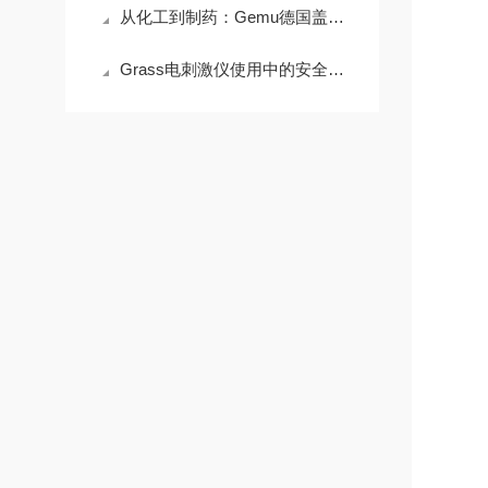
从化工到制药：Gemu德国盖米阀门如何应对严苛工况挑战？
Grass电刺激仪使用中的安全注意事项