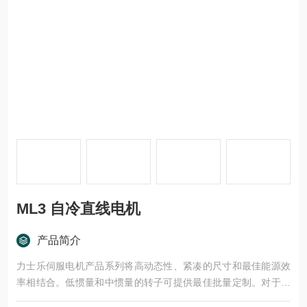
ML3 自冷直线电机
产品简介
力士乐伺服电机产品系列将高动态性、紧凑的尺寸和最佳能源效
率相结合。低惯量和中惯量的转子可提供最佳批量定制。对于工
业 4.0 环境中的智能解决方案，电机用作数据源。符合 ATEX 标