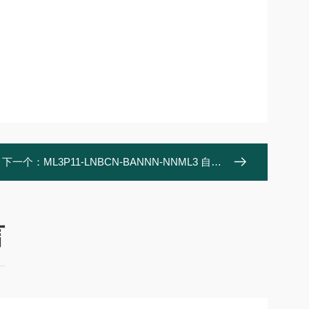
下一个：
ML3P11-LNBCN-BANNN-NNML3 自冷直线电机
言