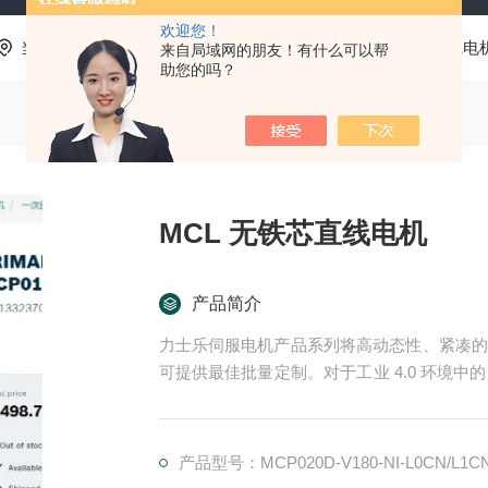
欢迎您！
当前位置：
首页
产品中心
力士乐Rexroth
同步直线电
来自局域网的朋友！有什么可以帮
助您的吗？
MCL 无铁芯直线电机
产品简介
力士乐伺服电机产品系列将高动态性、紧凑的
可提供最佳批量定制。对于工业 4.0 环境中
特殊防爆版本*了产品组合。MCL 无铁芯直线
产品型号：MCP020D-V180-NI-L0CN/L1C