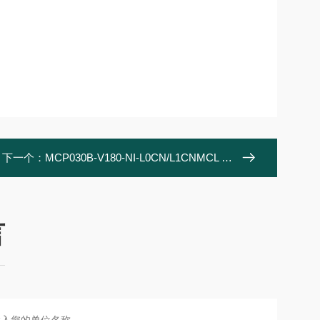
下一个：
MCP030B-V180-NI-L0CN/L1CNMCL 无铁芯直线电机
言