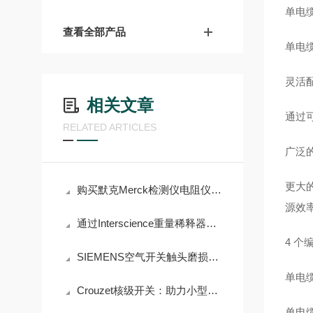
单电缆
查看全部产品
单电
灵活配
相关文章
通过
RELATED ARTICLES
广泛
更大
购买默克Merck检测仪电阻仪前必须了解的术语解析
源效
通过Interscience重量稀释器简化您的实验流程
4 个
SIEMENS空气开关触头磨损检查与更换标准
单电缆
Crouzet核级开关：助力小型模块化反应堆安全运行
单电