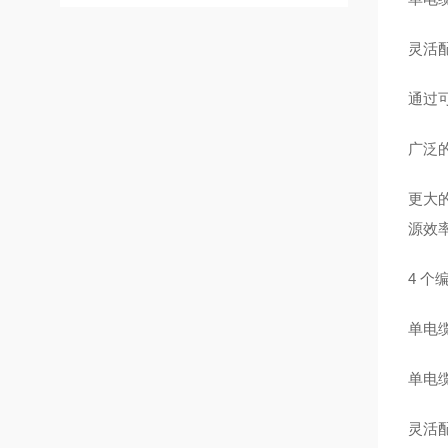
灵活配
通过
广泛
更大
源效
4 个
单电缆
单电
灵活配