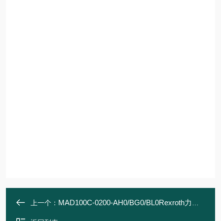
MAD100C-0200-AH0/BG0/BL0Rexroth力士乐 伺服电机 MAD强制通风
上一个：