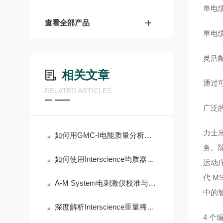
单电缆
查看全部产品
单电
灵活配
相关文章
通过
RELATED ARTICLES
广泛
力士
如何用GMC-I电能质量分析仪检测电能质量问题
务。除
如何使用Interscience均质器优化样品处理？
运动序
代 
A-M System电刺激仪校准与维护：输出幅度验证与电极接口检查
中的
深度解析Interscience重量稀释器的高精度称重与稀释功能
4 个