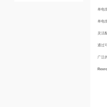
单电缆
单电
灵活配
通过
广泛
Rex