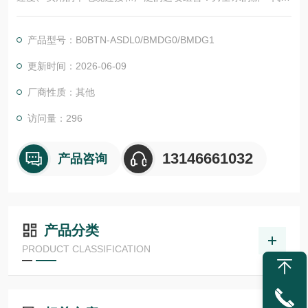
S2N 电机将高动态性与紧凑的尺寸和优良能源效率相结合。低惯
量和中惯量的转子可提供优良批量定制。对于工业 4.0 环境中的
产品型号：B0BTN-ASDL0/BMDG0/BMDG1
智能解决方案，MS2N 电机用作数据源。
更新时间：2026-06-09
厂商性质：其他
访问量：296
13146661032
产品咨询
产品分类
PRODUCT CLASSIFICATION