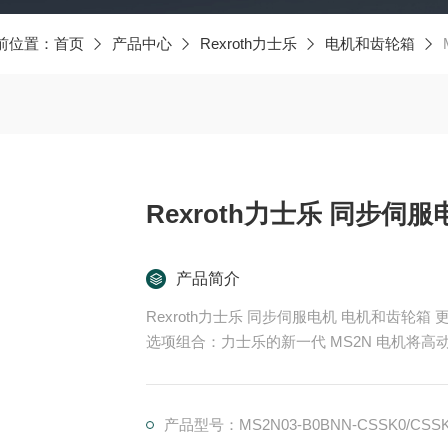
前位置：
首页
产品中心
Rexroth力士乐
电机和齿轮箱
产品简介
Rexroth力士乐 同步伺服电机 电机和齿轮箱 更大的扭矩、更高的速度、实用的单电缆连接和广泛的
选项组合：力士乐的新一代 MS2N 电机将
中惯量的转子可提供优良批量定制。对于工业 
源。
产品型号：MS2N03-B0BNN-CSSK0/CSS