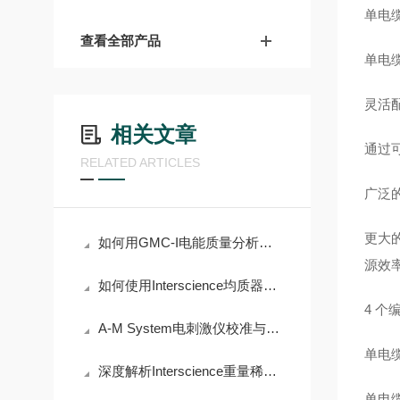
单电缆
查看全部产品
单电
灵活配
相关文章
通过
RELATED ARTICLES
广泛
更大
如何用GMC-I电能质量分析仪检测电能质量问题
源效
如何使用Interscience均质器优化样品处理？
4 个
A-M System电刺激仪校准与维护：输出幅度验证与电极接口检查
单电缆
深度解析Interscience重量稀释器的高精度称重与稀释功能
单电