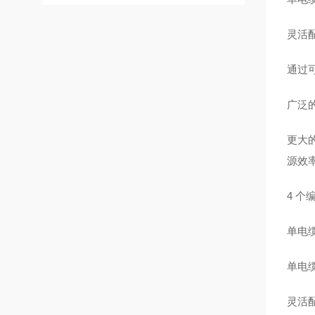
灵活配
通过
广泛
更大
源效
4 个
单电缆
单电
灵活配