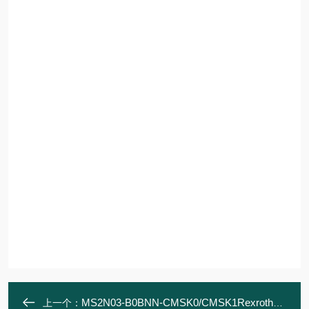
MS2N03-B0BNN-CMSK0/CMSK1Rexroth力士乐 同步伺服电机 电机和齿轮箱
上一个：